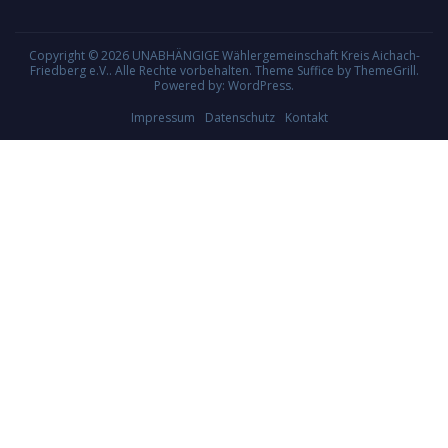
Copyright © 2026
UNABHÄNGIGE Wählergemeinschaft Kreis Aichach-
Friedberg e.V.
. Alle Rechte vorbehalten. Theme
Suffice
by ThemeGrill.
Powered by:
WordPress
.
Impressum
Datenschutz
Kontakt